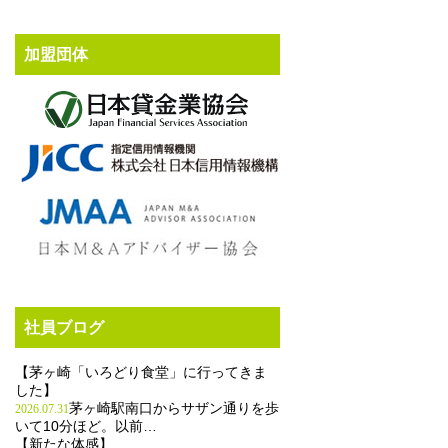
加盟団体
社員ブログ
【茅ヶ崎「いろどり食堂」に行ってきま
した】
茅ヶ崎駅南口からサザン通りを歩
2026.07.31
いて10分ほど。以前…
【新たな体感】