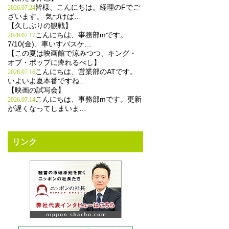
皆様、こんにちは。経理のFでご
2026.07.24
ざいます。 気づけば…
【久しぶりの観戦】
こんにちは、事務部mです。
2026.07.17
7/10(金)、車いすバスケ…
【この夏は映画館で涼みつつ、キング・
オブ・ポップに痺れるべし】
こんにちは、営業部のATです。
2026.07.16
いよいよ夏本番ですね…
【映画の試写会】
こんにちは、事務部mです。更新
2026.07.14
が遅くなってしまいま…
リンク