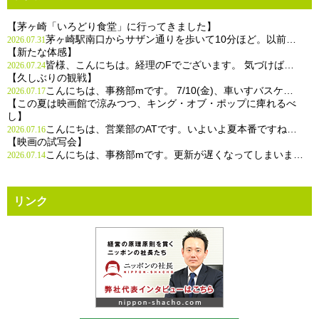
【茅ヶ崎「いろどり食堂」に行ってきました】
茅ヶ崎駅南口からサザン通りを歩いて10分ほど。以前…
2026.07.31
【新たな体感】
皆様、こんにちは。経理のFでございます。 気づけば…
2026.07.24
【久しぶりの観戦】
こんにちは、事務部mです。 7/10(金)、車いすバスケ…
2026.07.17
【この夏は映画館で涼みつつ、キング・オブ・ポップに痺れるべ
し】
こんにちは、営業部のATです。いよいよ夏本番ですね…
2026.07.16
【映画の試写会】
こんにちは、事務部mです。更新が遅くなってしまいま…
2026.07.14
リンク