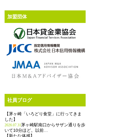
加盟団体
社員ブログ
【茅ヶ崎「いろどり食堂」に行ってきま
した】
茅ヶ崎駅南口からサザン通りを歩
2026.07.31
いて10分ほど。以前…
【新たな体感】