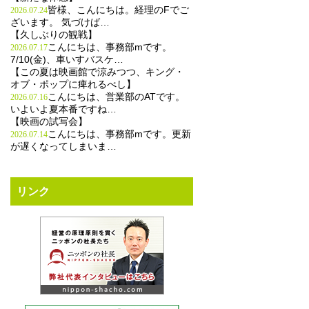
皆様、こんにちは。経理のFでご
2026.07.24
ざいます。 気づけば…
【久しぶりの観戦】
こんにちは、事務部mです。
2026.07.17
7/10(金)、車いすバスケ…
【この夏は映画館で涼みつつ、キング・
オブ・ポップに痺れるべし】
こんにちは、営業部のATです。
2026.07.16
いよいよ夏本番ですね…
【映画の試写会】
こんにちは、事務部mです。更新
2026.07.14
が遅くなってしまいま…
リンク