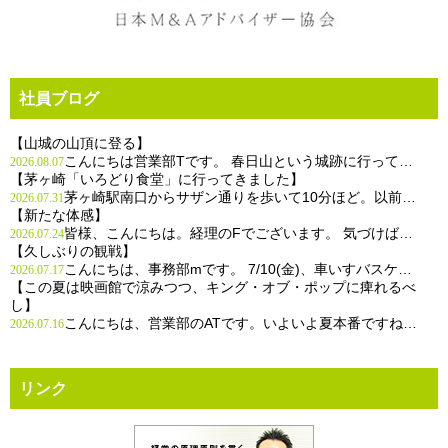
社員ブログ
【山城の山頂に登る】
こんにちは営業部Tです。 春日山という城跡に行って…
2026.08.07
【茅ヶ崎「いろどり食堂」に行ってきました】
茅ヶ崎駅南口からサザン通りを歩いて10分ほど。以前…
2026.07.31
【新たな体感】
皆様、こんにちは。経理のFでございます。 気づけば…
2026.07.24
【久しぶりの観戦】
こんにちは、事務部mです。 7/10(金)、車いすバスケ…
2026.07.17
【この夏は映画館で涼みつつ、キング・オブ・ポップに痺れるべ
し】
こんにちは、営業部のATです。いよいよ夏本番ですね…
2026.07.16
リンク