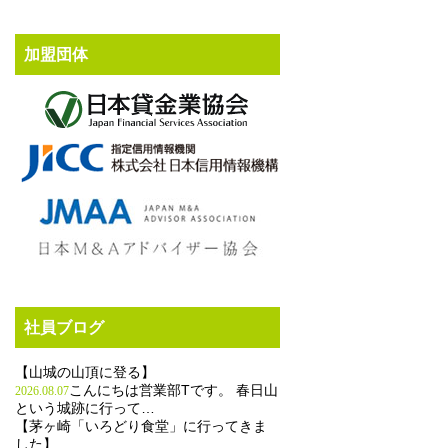
加盟団体
社員ブログ
【山城の山頂に登る】
こんにちは営業部Tです。 春日山
2026.08.07
という城跡に行って…
【茅ヶ崎「いろどり食堂」に行ってきま
した】