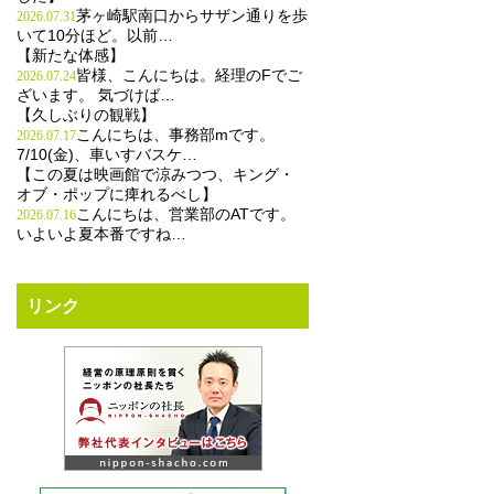
茅ヶ崎駅南口からサザン通りを歩
2026.07.31
いて10分ほど。以前…
【新たな体感】
皆様、こんにちは。経理のFでご
2026.07.24
ざいます。 気づけば…
【久しぶりの観戦】
こんにちは、事務部mです。
2026.07.17
7/10(金)、車いすバスケ…
【この夏は映画館で涼みつつ、キング・
オブ・ポップに痺れるべし】
こんにちは、営業部のATです。
2026.07.16
いよいよ夏本番ですね…
リンク