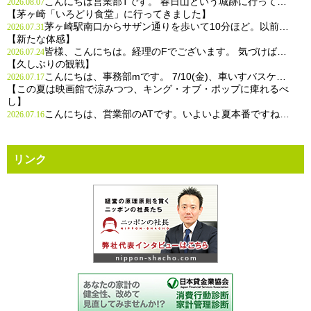
こんにちは営業部Tです。 春日山という城跡に行って…
2026.08.07
【茅ヶ崎「いろどり食堂」に行ってきました】
茅ヶ崎駅南口からサザン通りを歩いて10分ほど。以前…
2026.07.31
【新たな体感】
皆様、こんにちは。経理のFでございます。 気づけば…
2026.07.24
【久しぶりの観戦】
こんにちは、事務部mです。 7/10(金)、車いすバスケ…
2026.07.17
【この夏は映画館で涼みつつ、キング・オブ・ポップに痺れるべ
し】
こんにちは、営業部のATです。いよいよ夏本番ですね…
2026.07.16
リンク