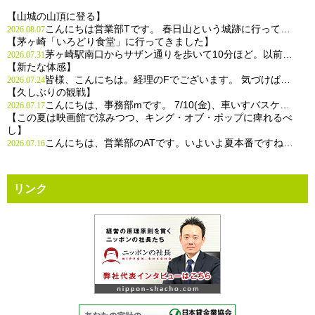
【山城の山頂に登る】
こんにちは営業部Tです。 春日山という城跡に行って…
2026.08.07
【茅ヶ崎「いろどり食堂」に行ってきました】
茅ヶ崎駅南口からサザン通りを歩いて10分ほど。以前…
2026.07.31
【新たな体感】
皆様、こんにちは。経理のFでございます。 気づけば…
2026.07.24
【久しぶりの観戦】
こんにちは、事務部mです。 7/10(金)、車いすバスケ…
2026.07.17
【この夏は映画館で涼みつつ、キング・オブ・ポップに痺れるべ
し】
こんにちは、営業部のATです。いよいよ夏本番ですね…
2026.07.16
リンク