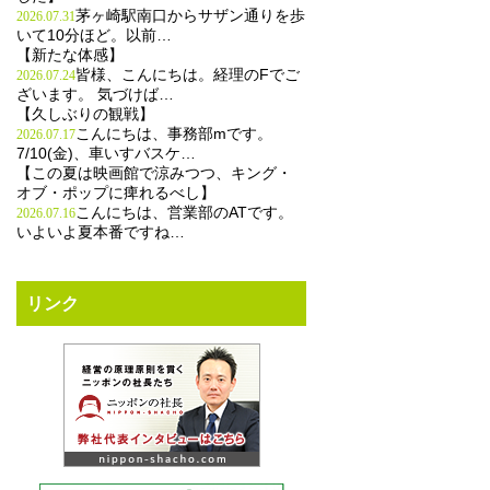
茅ヶ崎駅南口からサザン通りを歩
2026.07.31
いて10分ほど。以前…
【新たな体感】
皆様、こんにちは。経理のFでご
2026.07.24
ざいます。 気づけば…
【久しぶりの観戦】
こんにちは、事務部mです。
2026.07.17
7/10(金)、車いすバスケ…
【この夏は映画館で涼みつつ、キング・
オブ・ポップに痺れるべし】
こんにちは、営業部のATです。
2026.07.16
いよいよ夏本番ですね…
リンク