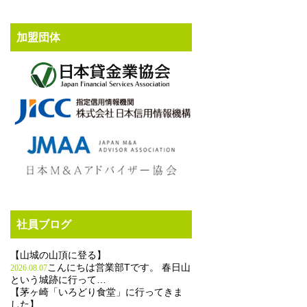
加盟団体
社員ブログ
【山城の山頂に登る】
こんにちは営業部Tです。 春日山
2026.08.07
という城跡に行って…
【茅ヶ崎「いろどり食堂」に行ってきま
した】